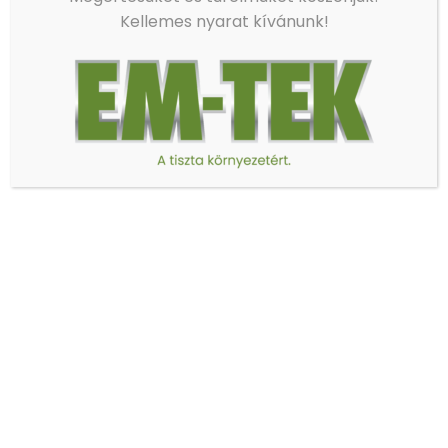
Kellemes nyarat kívánunk!
EM-TEK Kft.
Szállítási-, székhely- és postacímünk:
9027 Győr Kőrisfa utca 14.
Telefon:
+36-96/543-794
E-mail:
info@em-tek.hu