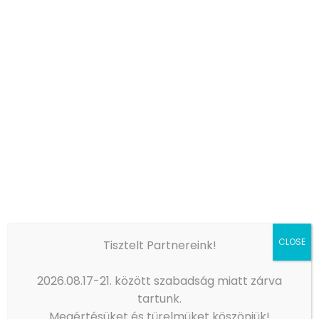
zsákokhoz öntvény szűrőházak, több
méretben, saját állítható magasságú
lábazattal, sokrétű ipari felhasználásra.
Főbb paraméterek
Átfolyó mennyiség 20 m3/h
Üzemi nyomás 0,8 Mpa.g
Áteresztő képesség 1-300 µm
Üzemi hőmérséklet 25-80 °C
CLOSE
Tisztelt Partnereink!
2026.08.17-21. között szabadság miatt zárva
tartunk.
Megértésüket és türelmüket köszönjük!