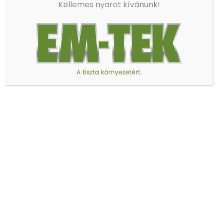
Kellemes nyarat kívánunk!
EM-TEK Kft.
Szállítási-, székhely- és postacímünk:
9027 Győr Kőrisfa utca 14.
Telefon:
+36-96/543-794
E-mail:
info@em-tek.hu