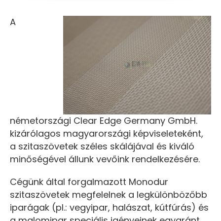
A
németországi Clear Edge Germany GmbH.
kizárólagos magyarországi képviseleteként,
a szitaszövetek széles skálájával és kiváló
minőségével állunk vevőink rendelkezésére.
Cégünk által forgalmazott Monodur
szitaszövetek megfelelnek a legkülönbözőbb
iparágak (pl.: vegyipar, halászat, kútfúrás) és
a malomipar speciális igényeinek egyaránt,