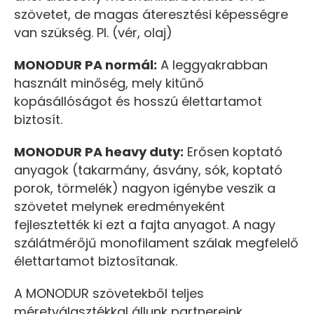
szövetet, de magas áteresztési képességre
van szükség. Pl. (vér, olaj)
MONODUR PA normál:
A leggyakrabban
használt minőség, mely kitűnő
kopásállóságot és hosszú élettartamot
biztosít.
MONODUR PA heavy duty:
Erősen koptató
anyagok (takarmány, ásvány, sók, koptató
porok, törmelék) nagyon igénybe veszik a
szövetet melynek eredményeként
fejlesztették ki ezt a fajta anyagot. A nagy
szálátmérőjű monofilament szálak megfelelő
élettartamot biztosítanak.
A MONODUR szövetekből teljes
méretválasztékkal állunk partnereink